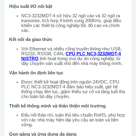
Hiệu suất I/O nổi bật
NC3-3232MDT-4 sở hữu 32 ngõ vào và 32 ngõ ra
transistor, tích hợp 4 kênh xung 200KHz, giúp điều
khiển các thiết bị công nghiệp tốc độ cao và chính
xác.
Kết nối đa giao thức
Với Ethernet và nhiều cổng truyền thông như USB,
RS232, RS538, CAN,
CPU PLC NC3-3232MDT-4
NiSTRO
linh hoạt trong mọi dự án công nghiệp, từ
dây chuyền sản xuất nhỏ đến nhà máy thông minh.
Vận hành ổn định liên tục
Được thiết kế hoạt động trên nguồn 24VDC, CPU
PLC NC3-3232MDT-4 đảm bảo hiệu suất, giữ hệ
thống chạy liên tục, giảm thiểu sự cố và tăng tuổi thọ
cho toàn bộ dây chuyền.
Thiết kế thông minh và thân thiện môi trường
Đấu nối tháo rời, tuân thủ tiêu chuẩn RoHS, phù hợp
với các nhà máy hiện đại yêu cầu an toàn và bền
vững.
Gọn gàng và ứng dụng đa dạng