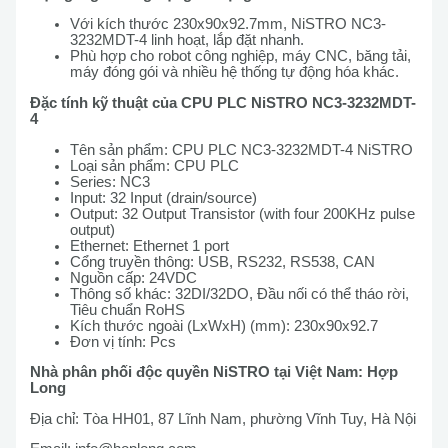
Với kích thước 230x90x92.7mm, NiSTRO NC3-
3232MDT-4 linh hoạt, lắp đặt nhanh.
Phù hợp cho robot công nghiệp, máy CNC, băng tải,
máy đóng gói và nhiều hệ thống tự động hóa khác.
Đặc tính kỹ thuật của CPU PLC NiSTRO NC3-3232MDT-
4
Tên sản phẩm: CPU PLC NC3-3232MDT-4 NiSTRO
Loại sản phẩm: CPU PLC
Series: NC3
Input: 32 Input (drain/source)
Output: 32 Output Transistor (with four 200KHz pulse
output)
Ethernet: Ethernet 1 port
Cổng truyền thông: USB, RS232, RS538, CAN
Nguồn cấp: 24VDC
Thông số khác: 32DI/32DO, Đầu nối có thể tháo rời,
Tiêu chuẩn RoHS
Kích thước ngoài (LxWxH) (mm): 230x90x92.7
Đơn vị tính: Pcs
Nhà phân phối độc quyền NiSTRO tại Việt Nam: Hợp
Long
Địa chỉ: Tòa HH01, 87 Lĩnh Nam, phường Vĩnh Tuy, Hà Nội