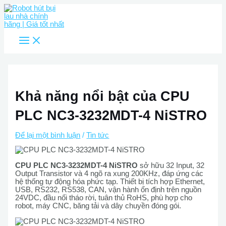
Main
Nhảy
Menu
tới
nội
dung
Khả năng nổi bật của CPU
PLC NC3-3232MDT-4 NiSTRO
Để lại một bình luận
/
Tin tức
CPU PLC NC3-3232MDT-4 NiSTRO
sở hữu 32 Input, 32
Output Transistor và 4 ngõ ra xung 200KHz, đáp ứng các
hệ thống tự động hóa phức tạp. Thiết bị tích hợp Ethernet,
USB, RS232, RS538, CAN, vận hành ổn định trên nguồn
24VDC, đầu nối tháo rời, tuân thủ RoHS, phù hợp cho
robot, máy CNC, băng tải và dây chuyền đóng gói.