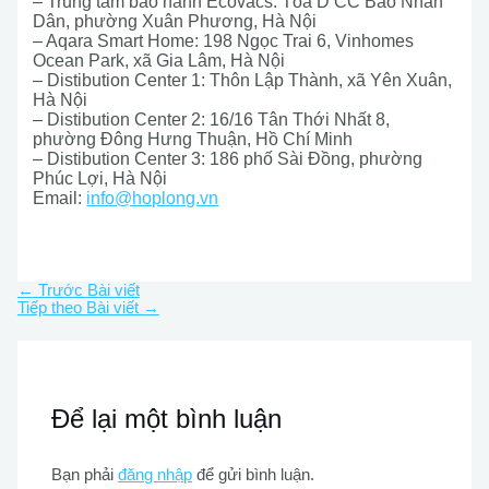
– Trung tâm bảo hành Ecovacs: Tòa D CC Báo Nhân
Dân, phường Xuân Phương, Hà Nội
– Aqara Smart Home: 198 Ngọc Trai 6, Vinhomes
Ocean Park, xã Gia Lâm, Hà Nội
– Distibution Center 1: Thôn Lập Thành, xã Yên Xuân,
Hà Nội
– Distibution Center 2: 16/16 Tân Thới Nhất 8,
phường Đông Hưng Thuận, Hồ Chí Minh
– Distibution Center 3: 186 phố Sài Đồng, phường
Phúc Lợi, Hà Nội
Email:
info@hoplong.vn
←
Trước Bài viết
Tiếp theo Bài viết
→
Để lại một bình luận
Bạn phải
đăng nhập
để gửi bình luận.