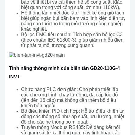
bảo vệ thiết bị và cải thiện hệ số công suất (đặc
biệt quan trọng với công suất lớn như 110kW).
Hệ thống tản nhiệt độc lập: Thiết kế ống gió tách
biệt giúp ngăn bụi bẩn bám vào linh kiện điện tử,
nâng cao tuổi thọ trong môi trường công nghiệp
khắc nghiệt.
Bộ lọc EMC tiêu chuẩn: Tích hợp sẵn bộ lọc C3
(theo chuẩn IEC 61800-3), giúp giảm nhiễu điện
từ phát ra môi trường xung quanh.
Tính năng thông minh của biến tần GD20-110G-4
INVT
Chức năng PLC đơn giản: Cho phép thiết lập
các chương trình chạy tự động, đa cấp tốc độ
(lên đến 16 cấp) mà không cần thêm bộ điều
khiển bên ngoài.
Bộ điều khiển PID tích hợp: Hỗ trợ điều khiển tự
động các thông số như áp suất, lưu lượng, nhiệt
độ cho các hệ thống bơm, quạt.
Truyền thông Modbus RS485: Dễ dàng kết nối
và giám sát từ xa thông qua máy tính hoặc các