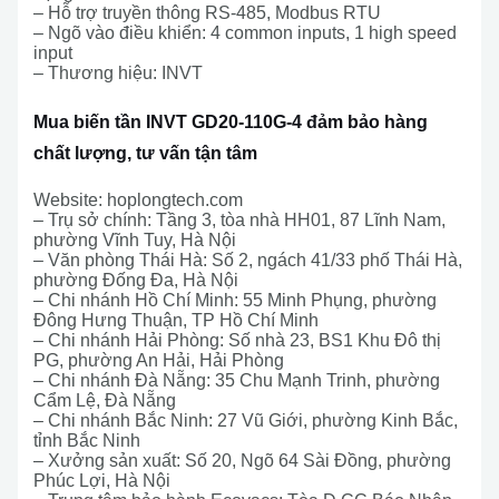
– Hỗ trợ truyền thông RS-485, Modbus RTU
– Ngõ vào điều khiển: 4 common inputs, 1 high speed
input
– Thương hiệu: INVT
Mua biến tần INVT GD20-110G-4 đảm bảo hàng
chất lượng, tư vấn tận tâm
Website: hoplongtech.com
– Trụ sở chính: Tầng 3, tòa nhà HH01, 87 Lĩnh Nam,
phường Vĩnh Tuy, Hà Nội
– Văn phòng Thái Hà: Số 2, ngách 41/33 phố Thái Hà,
phường Đống Đa, Hà Nội
– Chi nhánh Hồ Chí Minh: 55 Minh Phụng, phường
Đông Hưng Thuận, TP Hồ Chí Minh
– Chi nhánh Hải Phòng: Số nhà 23, BS1 Khu Đô thị
PG, phường An Hải, Hải Phòng
– Chi nhánh Đà Nẵng: 35 Chu Mạnh Trinh, phường
Cẩm Lệ, Đà Nẵng
– Chi nhánh Bắc Ninh: 27 Vũ Giới, phường Kinh Bắc,
tỉnh Bắc Ninh
– Xưởng sản xuất: Số 20, Ngõ 64 Sài Đồng, phường
Phúc Lợi, Hà Nội