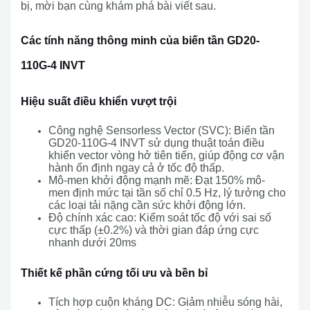
bị, mời bạn cùng khám phá bài viết sau.
Các tính năng thông minh của biến tần GD20-
110G-4 INVT
Hiệu suất điều khiển vượt trội
Công nghệ Sensorless Vector (SVC): Biến tần
GD20-110G-4 INVT sử dụng thuật toán điều
khiển vector vòng hở tiên tiến, giúp động cơ vận
hành ổn định ngay cả ở tốc độ thấp.
Mô-men khởi động mạnh mẽ: Đạt 150% mô-
men định mức tại tần số chỉ 0.5 Hz, lý tưởng cho
các loại tải nặng cần sức khởi động lớn.
Độ chính xác cao: Kiểm soát tốc độ với sai số
cực thấp (±0.2%) và thời gian đáp ứng cực
nhanh dưới 20ms
Thiết kế phần cứng tối ưu và bền bỉ
Tích hợp cuộn kháng DC: Giảm nhiễu sóng hài,