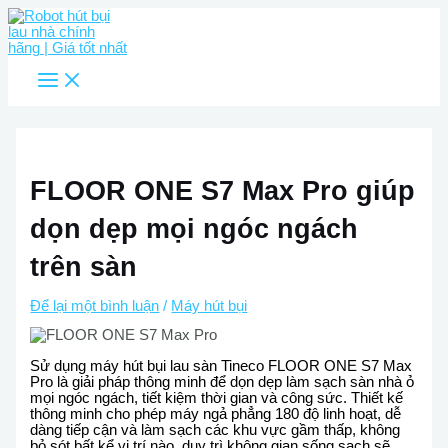
Main
Nhảy
Menu
tới
nội
dung
FLOOR ONE S7 Max Pro giúp
dọn dẹp mọi ngóc ngách
trên sàn
Để lại một bình luận
/
Máy hút bụi
Sử dụng máy hút bụi lau sàn Tineco FLOOR ONE S7 Max
Pro là giải pháp thông minh để dọn dẹp làm sạch sàn nhà ỏ
mọi ngóc ngách, tiết kiệm thời gian và công sức. Thiết kế
thông minh cho phép máy ngả phẳng 180 độ linh hoạt, dễ
dàng tiếp cận và làm sạch các khu vực gầm thấp, không
bỏ sót bất kể vị trí nào, duy trì không gian sống sạch sẽ.