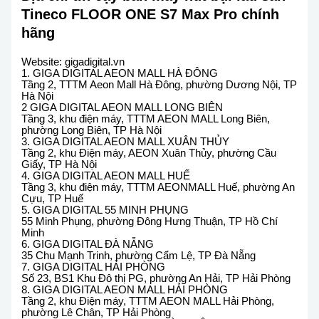
Tineco FLOOR ONE S7 Max Pro chính
hãng
Website: gigadigital.vn
1. GIGA DIGITAL AEON MALL HÀ ĐÔNG
Tầng 2, TTTM Aeon Mall Hà Đông, phường Dương Nội, TP
Hà Nội
2 GIGA DIGITAL AEON MALL LONG BIÊN
Tầng 3, khu điện máy, TTTM AEON MALL Long Biên,
phường Long Biên, TP Hà Nội
3. GIGA DIGITAL AEON MALL XUÂN THỦY
Tầng 2, khu Điện máy, AEON Xuân Thủy, phường Cầu
Giấy, TP Hà Nội
4. GIGA DIGITAL AEON MALL HUẾ
Tầng 3, khu điện máy, TTTM AEONMALL Huế, phường An
Cựu, TP Huế
5. GIGA DIGITAL 55 MINH PHỤNG
55 Minh Phụng, phường Đông Hưng Thuận, TP Hồ Chí
Minh
6. GIGA DIGITAL ĐÀ NẴNG
35 Chu Mạnh Trinh, phường Cẩm Lệ, TP Đà Nẵng
7. GIGA DIGITAL HẢI PHÒNG
Số 23, BS1 Khu Đô thị PG, phường An Hải, TP Hải Phòng
8. GIGA DIGITAL AEON MALL HẢI PHÒNG
Tầng 2, khu Điện máy, TTTM AEON MALL Hải Phòng,
phường Lê Chân, TP Hải Phòng