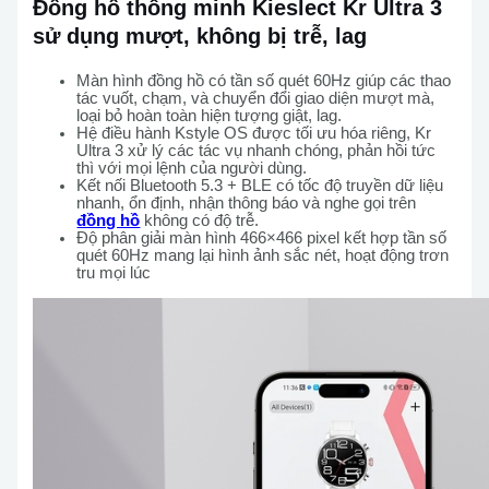
Đồng hồ thông minh Kieslect Kr Ultra 3
sử dụng mượt, không bị trễ, lag
Màn hình đồng hồ có tần số quét 60Hz giúp các thao
tác vuốt, chạm, và chuyển đổi giao diện mượt mà,
loại bỏ hoàn toàn hiện tượng giật, lag.
Hệ điều hành Kstyle OS được tối ưu hóa riêng, Kr
Ultra 3 xử lý các tác vụ nhanh chóng, phản hồi tức
thì với mọi lệnh của người dùng.
Kết nối Bluetooth 5.3 + BLE có tốc độ truyền dữ liệu
nhanh, ổn định, nhận thông báo và nghe gọi trên
đồng hồ
không có độ trễ.
Độ phân giải màn hình 466×466 pixel kết hợp tần số
quét 60Hz mang lại hình ảnh sắc nét, hoạt động trơn
tru mọi lúc