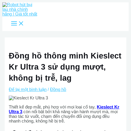
Main
Nhảy
Menu
tới
nội
dung
Đồng hồ thông minh Kieslect
Kr Ultra 3 sử dụng mượt,
không bị trễ, lag
Để lại một bình luận
/
Đồng hồ
Thiết kế đẹp mắt, phù hợp với mọi loại cổ tay,
Kieslect Kr
Ultra 3
còn nổi bật bởi khả năng vận hành mượt mà, mọi
thao tác từ vuốt, chạm đến chuyển đổi ứng dụng đều
nhanh chóng, không hề bị trễ.