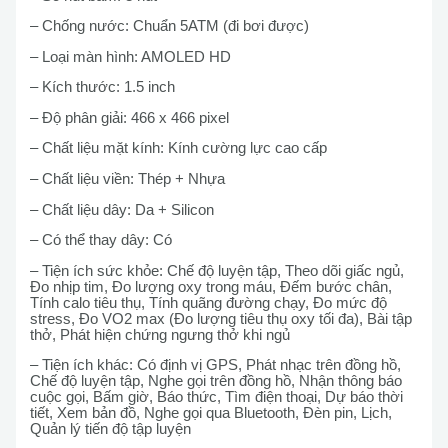
– Chống nước: Chuẩn 5ATM (đi bơi được)
– Loại màn hình: AMOLED HD
– Kích thước: 1.5 inch
– Độ phân giải: 466 x 466 pixel
– Chất liệu mặt kính: Kính cường lực cao cấp
– Chất liệu viền: Thép + Nhựa
– Chất liệu dây: Da + Silicon
– Có thể thay dây: Có
– Tiện ích sức khỏe: Chế độ luyện tập, Theo dõi giấc ngủ,
Đo nhịp tim, Đo lượng oxy trong máu, Đếm bước chân,
Tính calo tiêu thụ, Tính quãng đường chạy, Đo mức độ
stress, Đo VO2 max (Đo lượng tiêu thụ oxy tối đa), Bài tập
thở, Phát hiện chứng ngưng thở khi ngủ
– Tiện ích khác: Có định vị GPS, Phát nhạc trên đồng hồ,
Chế độ luyện tập, Nghe gọi trên đồng hồ, Nhận thông báo
cuộc gọi, Bấm giờ, Báo thức, Tìm điện thoại, Dự báo thời
tiết, Xem bản đồ, Nghe gọi qua Bluetooth, Đèn pin, Lịch,
Quản lý tiến độ tập luyện