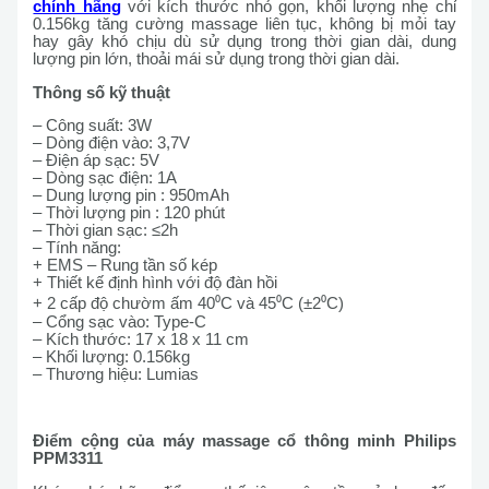
chính hãng
với kích thước nhỏ gọn, khối lượng nhẹ chỉ
0.156kg tăng cường massage liên tục, không bị mỏi tay
hay gây khó chịu dù sử dụng trong thời gian dài, dung
lượng pin lớn, thoải mái sử dụng trong thời gian dài.
Thông số kỹ thuật
– Công suất: 3W
– Dòng điện vào: 3,7V
– Điện áp sạc: 5V
– Dòng sạc điện: 1A
– Dung lượng pin : 950mAh
– Thời lượng pin : 120 phút
– Thời gian sạc: ≤2h
– Tính năng:
+ EMS – Rung tần số kép
+ Thiết kế định hình với độ đàn hồi
+ 2 cấp độ chườm ấm 40⁰C và 45⁰C (±2⁰C)
– Cổng sạc vào: Type-C
– Kích thước: 17 x 18 x 11 cm
– Khối lượng: 0.156kg
– Thương hiệu: Lumias
Điểm cộng của máy massage cổ thông minh Philips
PPM3311