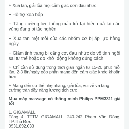
+ Xua tan, giải tỏa mọi cảm giác cơn đâu nhức
+ Hỗ trợ xoa bóp
+ Tăng cường lưu thông máu trở lại hiệu quả tại các
vùng đang bị tắc nghẽn
+ Xua tan mệt mỏi của các nhóm cơ bị áp lực hàng
ngày
+ Giảm tình trạng bị căng cơ, đau nhức do vô tình ngồi
sai tư thế hoặc do khởi động không đúng cách
+ Chỉ cần sử dụng trong thời gian ngắn từ 15-20 phút mỗi
lần, 2-3 lần/ngày góp phần mang đến cảm giác khỏe khoắn
hơn
+ Mang đến cơ thể nhẹ nhàng, giải tỏa, vui vẻ và tăng
cường tràn đầy năng lượng tích cực
Mua máy massage cổ thông minh Philips PPM3311 giá
tốt
1. GIGAMALL
Tầng 4, TTTM GIGAMALL, 240-242 Phạm Văn Đồng,
TP.Thủ Đức
0931.892.033