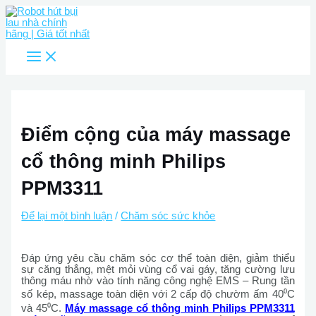
Main
Nhảy
Menu
tới
nội
dung
Điểm cộng của máy massage
cổ thông minh Philips
PPM3311
Để lại một bình luận
/
Chăm sóc sức khỏe
Đáp ứng yêu cầu chăm sóc cơ thể toàn diện, giảm thiểu
sự căng thẳng, mệt mỏi vùng cổ vai gáy, tăng cường lưu
thông máu nhờ vào tính năng công nghệ EMS – Rung tần
số kép, massage toàn diện với 2 cấp độ chườm ấm 40⁰C
và 45⁰C.
Máy massage cổ thông minh Philips PPM3311