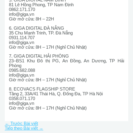
5. GIGA DIGITAL NAM ĐỊNH
81 Lê Hồng Phong, TP Nam Định
0862.171.170
info@giga.vn
Giờ mở cửa: 8H – 22H
6. GIGA DIGITAL ĐÀ NẴNG
35 Chu Mạnh Trinh, TP. Đà Nẵng
0931.114.707
info@giga.vn
Giờ mở cửa: 8H – 17H (Nghỉ Chủ Nhật)
7. GIGA DIGITAL HẢI PHÒNG
23–BS1 Khu Đô thị PG, An Đồng, An Dương, TP Hải
Phòng
0985.682.088
info@giga.vn
Giờ mở cửa: 8H – 17H (Nghỉ Chủ Nhật)
8. ECOVACS FLAGSHIP STORE
Tầng 2, 33A/41 Thái Hà, Q. Đống Đa, TP Hà Nội
0358.071.170
info@giga.vn
Giờ mở cửa: 8H – 17H (Nghỉ Chủ Nhật)
←
Trước Bài viết
Tiếp theo Bài viết
→