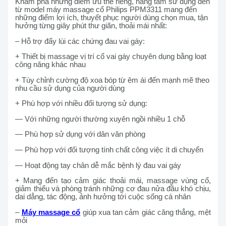
Khám phá những điểm ưu thế riêng, nâng tầm sử dụng đến
từ model máy massage cổ Philips PPM3311 mang đến
những điểm lợi ích, thuyết phục người dùng chọn mua, tận
hưởng từng giây phút thư giãn, thoải mái nhất:
– Hỗ trợ đẩy lùi các chứng đau vai gáy:
+ Thiết bị massage vị trí cổ vai gáy chuyên dụng bằng loạt
công năng khác nhau
+ Tùy chỉnh cường độ xoa bóp từ êm ái đến mạnh mẽ theo
nhu cầu sử dụng của người dùng
+ Phù hợp với nhiều đối tượng sử dụng:
— Với những người thường xuyên ngồi nhiều 1 chỗ
— Phù hợp sử dụng với dân văn phòng
— Phù hợp với đối tượng tính chất công việc ít di chuyển
— Hoạt động tay chân dễ mắc bệnh lý đau vai gáy
+ Mang đến tạo cảm giác thoải mái, massage vùng cổ,
giảm thiểu và phòng tránh những cơ đau nửa đầu khó chịu,
dai dẳng, tác động, ảnh hưởng tới cuộc sống cá nhân
–
Máy massage cổ
giúp xua tan cảm giác căng thẳng, mệt
mỏi