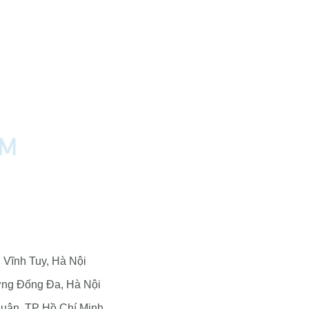
 Vĩnh Tuy, Hà Nội
ờng Đống Đa, Hà Nội
huận, TP Hồ Chí Minh.