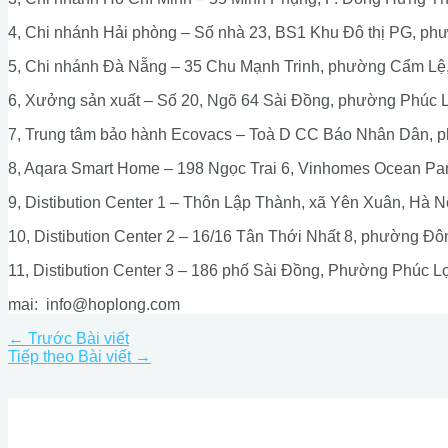
4, Chi nhánh Hải phòng – Số nhà 23, BS1 Khu Đô thị PG, ph
5, Chi nhánh Đà Nẵng – 35 Chu Mạnh Trinh, phường Cẩm Lệ
6, Xưởng sản xuất – Số 20, Ngõ 64 Sài Đồng, phường Phúc L
7, Trung tâm bảo hành Ecovacs – Toà D CC Báo Nhân Dân,
8, Aqara Smart Home – 198 Ngọc Trai 6, Vinhomes Ocean Par
9, Distibution Center 1 – Thôn Lập Thành, xã Yên Xuân, Hà N
10, Distibution Center 2 – 16/16 Tân Thới Nhất 8, phường 
11, Distibution Center 3 – 186 phố Sài Đồng, Phường Phúc Lợ
mai:
info@hoplong.com
←
Trước Bài viết
Tiếp theo Bài viết
→