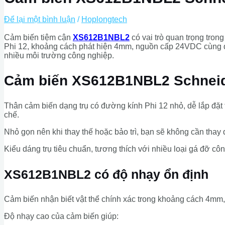
Để lại một bình luận
/
Hoplongtech
Cảm biến tiệm cận
XS612B1NBL2
có vai trò quan trọng tron
Phi 12, khoảng cách phát hiện 4mm, nguồn cấp 24VDC cùng đầ
nhiều môi trường công nghiệp.
Cảm biến XS612B1NBL2 Schneider
Thân cảm biến dạng trụ có đường kính Phi 12 nhỏ, dễ lắp đặt
chế.
Nhỏ gọn nên khi thay thế hoặc bảo trì, bạn sẽ không cần thay 
Kiểu dáng trụ tiêu chuẩn, tương thích với nhiều loại gá đỡ công
XS612B1NBL2 có độ nhạy ổn định
Cảm biến nhận biết vật thể chính xác trong khoảng cách 4mm, m
Độ nhạy cao của cảm biến giúp: