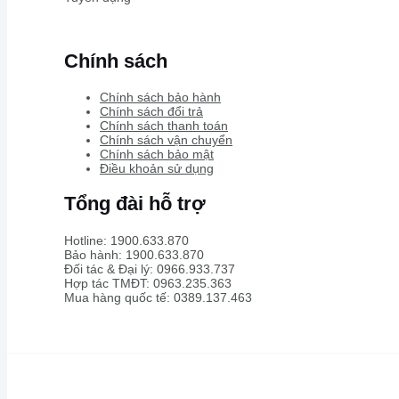
Chính sách
Chính sách bảo hành
Chính sách đổi trả
Chính sách thanh toán
Chính sách vận chuyển
Chính sách bảo mật
Điều khoản sử dụng
Tổng đài hỗ trợ
Hotline: 1900.633.870
Bảo hành: 1900.633.870
Đối tác & Đại lý: 0966.933.737
Hợp tác TMĐT: 0963.235.363
Mua hàng quốc tế: 0389.137.463