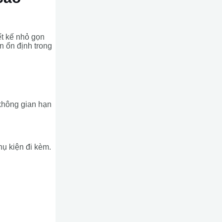
ết kế nhỏ gọn
 ổn định trong
 không gian hạn
hụ kiện đi kèm.