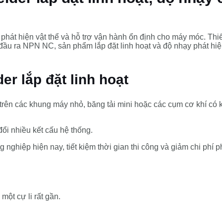
g phát hiện vật thể và hỗ trợ vận hành ổn định cho máy móc. Thi
u ra NPN NC, sản phẩm lắp đặt linh hoạt và độ nhạy phát hiện
 lắp đặt linh hoạt
 trên các khung máy nhỏ, băng tải mini hoặc các cụm cơ khí có
đổi nhiều kết cấu hệ thống.
 nghiệp hiện nay, tiết kiệm thời gian thi công và giảm chi phí p
ột cự li rất gần.