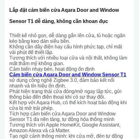
Lắp đặt cảm biến cửa Aqara Door and Window
Sensor T1 dễ dàng, không cần khoan đục
Thiết kế nhỏ gọn, dễ dàng gắn lên cửa, tủ hoặc ngăn
kéo bằng keo dán siêu bền.
Không cần dây điện hay cấu hình phức tạp, chỉ mất
vài phút để thiết lập.
Tương thích với nhiều loại cửa và nội thất, không làm
mất thẩm mỹ không gian.
Cảm biến nhạy bén, hoạt động ổn định
Cảm biến cửa Aqara Door and Window Sensor T1
sử dụng công nghệ Zigbee 3.0, đảm bảo kết nối
nhanh và tín hiệu ổn định.
Phát hiện trạng thái cửa đóng/mở ngay lập tức, gửi
thông báo đến điện thoại khi có sự thay đổi.
Kết hợp với Aqara Hub, có thể kích hoạt báo động khi
cửa bị mở trái phép.
Tích hợp cảm biến cửa Aqara Door and Window
Sensor T1 đa nền tảng, tự động hóa thông minh
Tương thích với Apple HomeKit, Google Assistant,
Amazon Alexa và cả Matter.
Tạo ngữ cảnh thông minh: khi cửa mở, đèn tự động