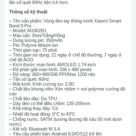
tần số quét 60Hz tiện ích hơn.
Thông số kỹ thuật
– Tên sản phẩm: Vòng đeo tay thông minh Xiaomi Smart
Band 9 Pro
– Model: M2402B1
– Màu sắc: Đen/Trắng/Hồng
– Dung lượng pin: 350mAh
– Pin: Polyme lithium-ion
– Thời gian sạc: 75 phút
– Thời gian sử dụng: 21 ngày ở chế độ thường, 7 ngày ở
chế độ AOD
– Kích thước màn hình: AMOLED 1.74 inch
– Độ phân giải màn hình: 336 x 480 pixels
– Độ sáng: 360×480/336 PPI/Max 1200 nits
– Tần số quét: 60Hz
– Mặt kính: Kính cường lực 2.5D
– Chất liệu khung viền: Kim nhôm + sợi polymer cường độ
cao
– Chất liệu dây: Da TPU
– Dây đeo có thể điều chỉnh: 135-205mm
– Khả năng thay dây: Có
– Nhiệt độ hoạt động: 0°C to 43℃
– Chống nước: 5ATM (tương đương độ sâu 50 mét dưới
nước)
– Kết nối: Bluetooth M 5.4
– Yêu cầu phiên bản: Android 8.0/iOS12 trở lên