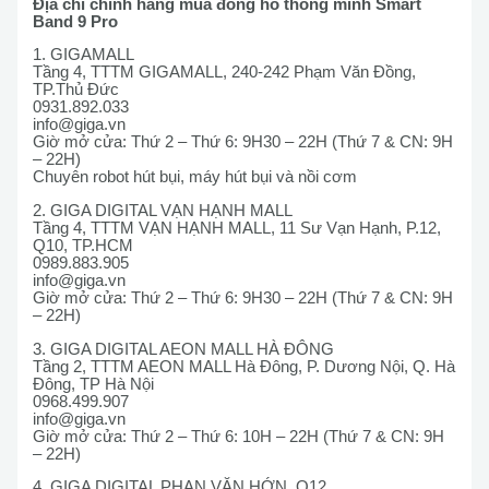
Địa chỉ chính hãng mua đồng hồ thông minh Smart
Band 9 Pro
1. GIGAMALL
Tầng 4, TTTM GIGAMALL, 240-242 Phạm Văn Đồng,
TP.Thủ Đức
0931.892.033
info@giga.vn
Giờ mở cửa: Thứ 2 – Thứ 6: 9H30 – 22H (Thứ 7 & CN: 9H
– 22H)
Chuyên robot hút bụi, máy hút bụi và nồi cơm
2. GIGA DIGITAL VẠN HẠNH MALL
Tầng 4, TTTM VẠN HẠNH MALL, 11 Sư Vạn Hạnh, P.12,
Q10, TP.HCM
0989.883.905
info@giga.vn
Giờ mở cửa: Thứ 2 – Thứ 6: 9H30 – 22H (Thứ 7 & CN: 9H
– 22H)
3. GIGA DIGITAL AEON MALL HÀ ĐÔNG
Tầng 2, TTTM AEON MALL Hà Đông, P. Dương Nội, Q. Hà
Đông, TP Hà Nội
0968.499.907
info@giga.vn
Giờ mở cửa: Thứ 2 – Thứ 6: 10H – 22H (Thứ 7 & CN: 9H
– 22H)
4. GIGA DIGITAL PHAN VĂN HỚN, Q12