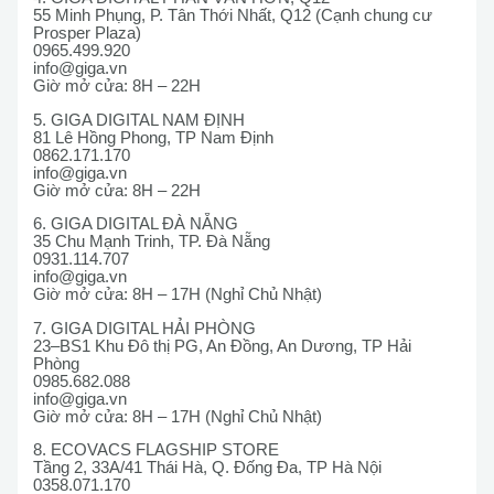
55 Minh Phụng, P. Tân Thới Nhất, Q12 (Cạnh chung cư
Prosper Plaza)
0965.499.920
info@giga.vn
Giờ mở cửa: 8H – 22H
5. GIGA DIGITAL NAM ĐỊNH
81 Lê Hồng Phong, TP Nam Định
0862.171.170
info@giga.vn
Giờ mở cửa: 8H – 22H
6. GIGA DIGITAL ĐÀ NẴNG
35 Chu Mạnh Trinh, TP. Đà Nẵng
0931.114.707
info@giga.vn
Giờ mở cửa: 8H – 17H (Nghỉ Chủ Nhật)
7. GIGA DIGITAL HẢI PHÒNG
23–BS1 Khu Đô thị PG, An Đồng, An Dương, TP Hải
Phòng
0985.682.088
info@giga.vn
Giờ mở cửa: 8H – 17H (Nghỉ Chủ Nhật)
8. ECOVACS FLAGSHIP STORE
Tầng 2, 33A/41 Thái Hà, Q. Đống Đa, TP Hà Nội
0358.071.170