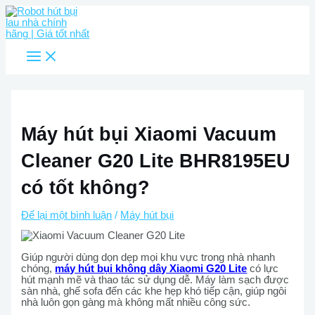
Main
Nhảy
Menu
tới
nội
dung
Máy hút bụi Xiaomi Vacuum
Cleaner G20 Lite BHR8195EU
có tốt không?
Để lại một bình luận
/
Máy hút bụi
Giúp người dùng dọn dẹp mọi khu vực trong nhà nhanh
chóng,
máy hút bụi không dây Xiaomi G20 Lite
có lực
hút mạnh mẽ và thao tác sử dụng dễ. Máy làm sạch được
sàn nhà, ghế sofa đến các khe hẹp khó tiếp cận, giúp ngôi
nhà luôn gọn gàng mà không mất nhiều công sức.