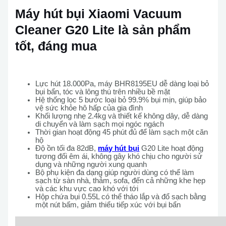
Máy hút bụi Xiaomi Vacuum
Cleaner G20 Lite là sản phẩm
tốt, đáng mua
Lực hút 18.000Pa, máy
BHR8195EU
dễ dàng loại bỏ
bụi bẩn, tóc và lông thú trên nhiều bề mặt
Hệ thống lọc 5 bước loại bỏ 99.9% bụi mịn, giúp bảo
vệ sức khỏe hô hấp của gia đình
Khối lượng nhẹ 2.4kg và thiết kế không dây, dễ dàng
di chuyển và làm sạch mọi ngóc ngách
Thời gian hoạt động 45 phút đủ để làm sạch một căn
hộ
Độ ồn tối đa 82dB,
máy hút bụi
G20 Lite
hoạt động
tương đối êm ái, không gây khó chịu cho người sử
dụng và những người xung quanh
Bộ phụ kiện đa dạng giúp người dùng có thể làm
sạch từ sàn nhà, thảm, sofa, đến cả những khe hẹp
và các khu vực cao khó với tới
Hộp chứa bụi 0.55L có thể tháo lắp và đổ sạch bằng
một nút bấm, giảm thiểu tiếp xúc với bụi bẩn