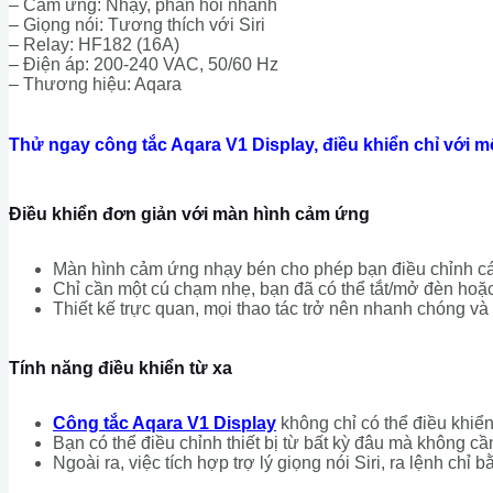
– Cảm ứng: Nhạy, phản hồi nhanh
– Giọng nói: Tương thích với Siri
– Relay: HF182 (16A)
– Điện áp: 200-240 VAC, 50/60 Hz
– Thương hiệu: Aqara
Thử ngay công tắc Aqara V1 Display, điều khiển chỉ với m
Điều khiển đơn giản với màn hình cảm ứng
Màn hình cảm ứng nhạy bén cho phép bạn điều chỉnh các
Chỉ cần một cú chạm nhẹ, bạn đã có thể tắt/mở đèn hoặc
Thiết kế trực quan, mọi thao tác trở nên nhanh chóng v
Tính năng điều khiển từ xa
Công tắc Aqara V1 Display
không chỉ có thể điều khiể
Bạn có thể điều chỉnh thiết bị từ bất kỳ đâu mà không cầ
Ngoài ra, việc tích hợp trợ lý giọng nói Siri, ra lệnh chỉ 