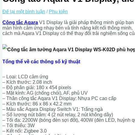
Để lại một bình luận
/
Phụ kiện
Công tắc Aqara
V1 Display là giải pháp thông minh giúp bạn d
màn hình cảm ứng nhạy bén và tính năng kết nối thông minh, 
cách mà Aqara V1 Display có thể thay đổi trải nghiệm sống củ
Tổng thể về các thông số kỹ thuật
– Loại: LCD cảm ứng
– Kích thước: 2.08 inch
– Độ phân giải: 180 x 454 pixels
– Mặt kính: AG (chống chói), AF, phủ UV
– Thân công tắc Aqara V1 Display: Nhựa PC cao cấp
– Kích thước: 86 x 86 x 42.2 mm
– Màu sắc Aqara Display Switch V1: Trắng ngà
– Số lượng nút bấm: 4 (2 nút relay, 2 nút không dây)
– Tối đa: 2200W (bóng đèn sợi đốt), 400W (đèn LED, huỳnh 
– Tối thiểu: 3W
– Kết nối: Zigbee 3.0