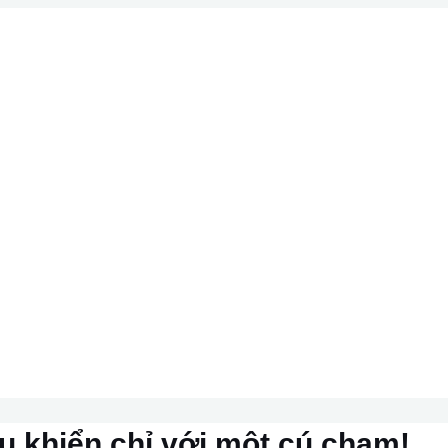
u khiển chỉ với một cú chạm!