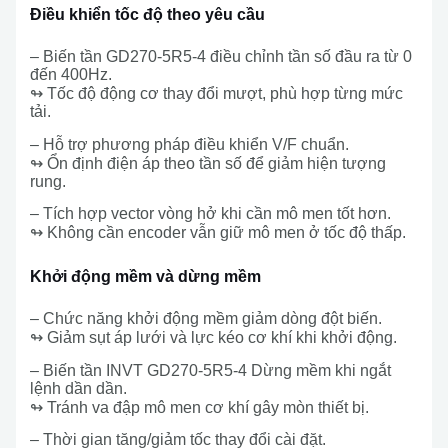
Điều khiển tốc độ theo yêu cầu
– Biến tần GD270-5R5-4 điều chỉnh tần số đầu ra từ 0
đến 400Hz.
↬ Tốc độ động cơ thay đổi mượt, phù hợp từng mức
tải.
– Hỗ trợ phương pháp điều khiển V/F chuẩn.
↬ Ổn định điện áp theo tần số để giảm hiện tượng
rung.
– Tích hợp vector vòng hở khi cần mô men tốt hơn.
↬ Không cần encoder vẫn giữ mô men ở tốc độ thấp.
Khởi động mềm và dừng mềm
– Chức năng khởi động mềm giảm dòng đột biến.
↬ Giảm sụt áp lưới và lực kéo cơ khí khi khởi động.
– Biến tần INVT GD270-5R5-4 Dừng mềm khi ngắt
lệnh dần dần.
↬ Tránh va đập mô men cơ khí gây mòn thiết bị.
– Thời gian tăng/giảm tốc thay đổi cài đặt.