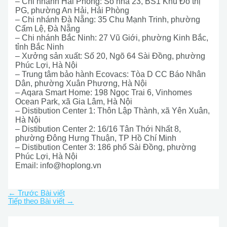
– Chi nhánh Hải Phòng: Số nhà 23, BS1 Khu Đô thị
PG, phường An Hải, Hải Phòng
– Chi nhánh Đà Nẵng: 35 Chu Mạnh Trinh, phường
Cẩm Lệ, Đà Nẵng
– Chi nhánh Bắc Ninh: 27 Vũ Giới, phường Kinh Bắc,
tỉnh Bắc Ninh
– Xưởng sản xuất: Số 20, Ngõ 64 Sài Đồng, phường
Phúc Lợi, Hà Nội
– Trung tâm bảo hành Ecovacs: Tòa D CC Báo Nhân
Dân, phường Xuân Phương, Hà Nội
– Aqara Smart Home: 198 Ngọc Trai 6, Vinhomes
Ocean Park, xã Gia Lâm, Hà Nội
– Distibution Center 1: Thôn Lập Thành, xã Yên Xuân,
Hà Nội
– Distibution Center 2: 16/16 Tân Thới Nhất 8,
phường Đông Hưng Thuận, TP Hồ Chí Minh
– Distibution Center 3: 186 phố Sài Đồng, phường
Phúc Lợi, Hà Nội
Email:
info@hoplong.vn
←
Trước Bài viết
Tiếp theo Bài viết
→