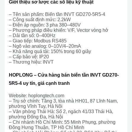
Giới thiệu sơ lược các số liệu kỹ thuật
– Tên sản phẩm: Biến tần INVT GD270-5R5-4
– Công suất định mức: 2.2kW
– Điện áp nguồn: 3 pha 380–480V
– Phương pháp điều khiển: V/F, Vector vòng hở
– Dải tần số: 0–400Hz
– Giao tiếp: Modbus RS485
– Ngõ vào analog: 0–10V/4–20mA
– Khả năng quá tải: 150% trong 60 giây
– Cấp bảo vệ: IP20
– Thương hiệu: INVT
HOPLONG – Cửa hàng bán biến tần INVT GD270-
5R5-4 uy tín, giá cạnh tranh
Website: hoplongtech.com
– Trụ sở chính: Tầng 3, tòa nhà HH01, 87 Lĩnh Nam,
phường Vĩnh Tuy, Hà Nội
– Văn phòng Thái Hà: Số 2, ngách 41/33 Thái Hà,
phường Đống Đa, Hà Nội
– Chi nhánh Hồ Chí Minh: 55 Minh Phụng, phường
Đông Hưng Thuận, TP Hồ Chí Minh