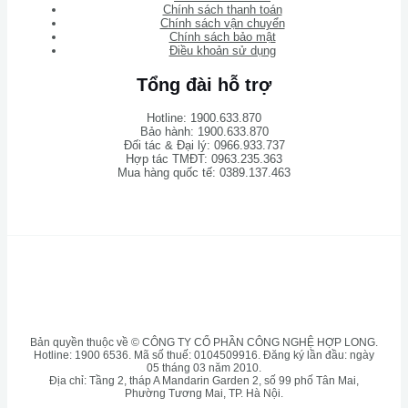
Chính sách thanh toán
Chính sách vận chuyển
Chính sách bảo mật
Điều khoản sử dụng
Tổng đài hỗ trợ
Hotline: 1900.633.870
Bảo hành: 1900.633.870
Đối tác & Đại lý: 0966.933.737
Hợp tác TMĐT: 0963.235.363
Mua hàng quốc tế: 0389.137.463
Bản quyền thuộc về © CÔNG TY CỔ PHẦN CÔNG NGHỆ HỢP LONG.
Hotline: 1900 6536. Mã số thuế: 0104509916. Đăng ký lần đầu: ngày
05 tháng 03 năm 2010.
Địa chỉ: Tầng 2, tháp A Mandarin Garden 2, số 99 phố Tân Mai,
Phường Tương Mai, TP. Hà Nội.