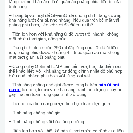
tăng cường khả năng là ủi quần áo phẳng phiu, tiện ích đa
tính năng
– Trang bị với mặt đế SteamGlide chống dính, tăng cường
khả năng lướt êm ái, nhẹ nhàng, hiệu quả trên bề mặt vải
phẳng phiu hơn, tiện ích với đa điểm ưu thế
– Tiện ích hơn với khả năng ủi đồ vượt trội nhanh, không
mất nhiều thời gian, công sức
– Dung tích bình nước 350 ml đáp ứng nhu cầu là ủi tiện
ích, phẳng phiu được khoảng 4 – 5 bộ quần áo mà không
mất thời gian là ủi phẳng phiu
– Công nghệ OptimalTEMP tiên tiến, vượt trội đa điểm ưu
thế khác biệt, với khả năng tự động chỉnh nhiệt độ phù hợp
hiệu quả, phẳng phiu hơn với từng loại vải
– Tính năng chống nhỏ giọt được trang bị trên
bàn ủi hơi
nước
tiện ích, tối ưu với khả năng tránh tình trạng cháy nổ,
gây mất an toàn trong quá trình sử dụng
– Tiện ích đa tính năng được tích hợp toàn diện gồm:
+ Tính năng chống nhỏ giọt
+ Tính năng chống vôi hóa tăng cường
+ Tiện ích hơn với thiết kế bàn ủi hơi nước có rãnh cúc tiện