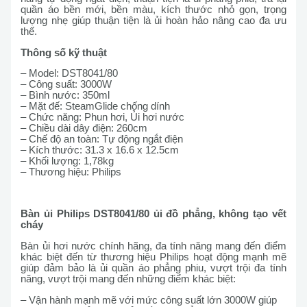
quần áo bền mới, bền màu, kích thước nhỏ gọn, trọng
lượng nhẹ giúp thuận tiện là ủi hoàn hảo nâng cao đa ưu
thế.
Thông số kỹ thuật
– Model: DST8041/80
– Công suất: 3000W
– Bình nước: 350ml
– Mặt đế: SteamGlide chống dính
– Chức năng: Phun hơi, Ủi hơi nước
– Chiều dài dây điện: 260cm
– Chế độ an toàn: Tự động ngắt điện
– Kích thước: 31.3 x 16.6 x 12.5cm
– Khối lượng: 1,78kg
– Thương hiệu: Philips
Bàn ủi Philips DST8041/80 ủi đồ phẳng, không tạo vết
cháy
Bàn ủi hơi nước chính hãng, đa tính năng mang đến điểm
khác biệt đến từ thương hiệu Philips hoạt động mạnh mẽ
giúp đảm bảo là ủi quần áo phẳng phiu, vượt trội đa tính
năng, vượt trội mang đến những điểm khác biệt:
– Vận hành mạnh mẽ với mức công suất lớn 3000W giúp