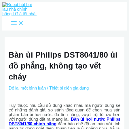
Main
Nhảy
Menu
tới
nội
dung
Bàn ủi Philips DST8041/80 ủi
đồ phẳng, không tạo vết
cháy
Để lại một bình luận
/
Thiết bị điện gia dụng
Tùy thuộc nhu cầu sử dụng khác nhau mà người dùng sẽ
có những đánh giá, so sánh tổng quan để chọn mua sản
phẩm bàn ủi hơi nước đa tính năng, vượt trội tối ưu hơn
với người dùng đặt ra mang lại.
Bàn ủi hơi nước Philips
DST8041/80 chính hãng
đảm bảo chế độ an toàn với tính
năng tự động ngắt điện, thuận tiện là ủi phẳng phiu, trả lại