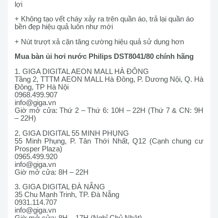
lợi
+ Không tạo vết cháy xảy ra trên quần áo, trả lại quần áo
bền đẹp hiệu quả luôn như mới
+ Nút trượt xả cặn tăng cường hiệu quả sử dụng hơn
Mua bàn ủi hơi nước Philips DST8041/80 chính hãng
1. GIGA DIGITAL AEON MALL HÀ ĐÔNG
Tầng 2, TTTM AEON MALL Hà Đông, P. Dương Nội, Q. Hà
Đông, TP Hà Nội
0968.499.907
info@giga.vn
Giờ mở cửa: Thứ 2 – Thứ 6: 10H – 22H (Thứ 7 & CN: 9H
– 22H)
2. GIGA DIGITAL 55 MINH PHỤNG
55 Minh Phụng, P. Tân Thới Nhất, Q12 (Cạnh chung cư
Prosper Plaza)
0965.499.920
info@giga.vn
Giờ mở cửa: 8H – 22H
3. GIGA DIGITAL ĐÀ NẴNG
35 Chu Mạnh Trinh, TP. Đà Nẵng
0931.114.707
info@giga.vn