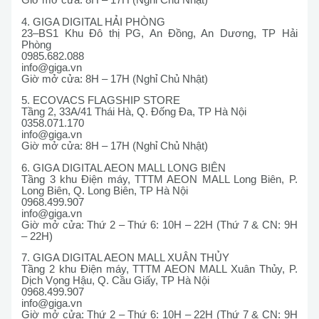
Giờ mở cửa: 8H – 17H (Nghỉ Chủ Nhật)
4. GIGA DIGITAL HẢI PHÒNG
23–BS1 Khu Đô thị PG, An Đồng, An Dương, TP Hải
Phòng
0985.682.088
info@giga.vn
Giờ mở cửa: 8H – 17H (Nghỉ Chủ Nhật)
5. ECOVACS FLAGSHIP STORE
Tầng 2, 33A/41 Thái Hà, Q. Đống Đa, TP Hà Nội
0358.071.170
info@giga.vn
Giờ mở cửa: 8H – 17H (Nghỉ Chủ Nhật)
6. GIGA DIGITAL AEON MALL LONG BIÊN
Tầng 3 khu Điện máy, TTTM AEON MALL Long Biên, P.
Long Biên, Q. Long Biên, TP Hà Nội
0968.499.907
info@giga.vn
Giờ mở cửa: Thứ 2 – Thứ 6: 10H – 22H (Thứ 7 & CN: 9H
– 22H)
7. GIGA DIGITAL AEON MALL XUÂN THỦY
Tầng 2 khu Điện máy, TTTM AEON MALL Xuân Thủy, P.
Dịch Vọng Hậu, Q. Cầu Giấy, TP Hà Nội
0968.499.907
info@giga.vn
Giờ mở cửa: Thứ 2 – Thứ 6: 10H – 22H (Thứ 7 & CN: 9H